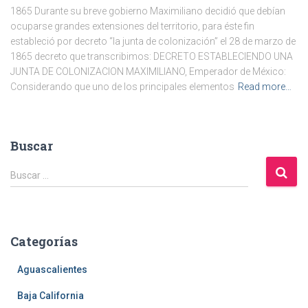
1865 Durante su breve gobierno Maximiliano decidió que debían
ocuparse grandes extensiones del territorio, para éste fin
estableció por decreto “la junta de colonización” el 28 de marzo de
1865 decreto que transcribimos: DECRETO ESTABLECIENDO UNA
JUNTA DE COLONIZACION MAXIMILIANO, Emperador de México:
Considerando que uno de los principales elementos
Read more…
Buscar
B
Buscar …
u
s
c
a
Categorías
r
:
Aguascalientes
Baja California