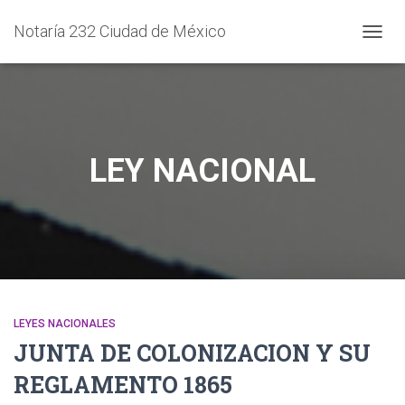
Notaría 232 Ciudad de México
CAMB
MODO
DE
NAVEG
LEY NACIONAL
LEYES NACIONALES
JUNTA DE COLONIZACION Y SU
REGLAMENTO 1865