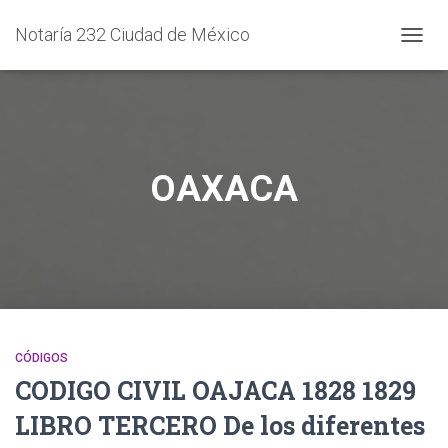
Notaría 232 Ciudad de México
CAMB
MODO
DE
NAVEG
OAXACA
CÓDIGOS
CODIGO CIVIL OAJACA 1828 1829
LIBRO TERCERO De los diferentes