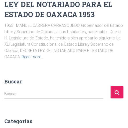
LEY DEL NOTARIADO PARA EL
ESTADO DE OAXACA 1953
1953 MANUEL CABRERA CARRASQUEDO, Gobernador del Estado
Libre y Soberano de Oaxaca, a sus habitantes, hace saber: Que la
H. Legislatura del Estado, ha tenido a bien aprobar lo siguiente: La
XLI Legislatura Constitucional del Estado Libre y Soberano de
Oaxaca, DECRETA LEY DEL NOTARIADO PARA EL ESTADO DE
OAXACA
Read more…
Buscar
B
Buscar …
u
s
c
a
Categorías
r