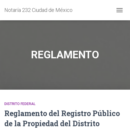
Notaría 232 Ciudad de México
CAMB
MODO
DE
NAVEG
REGLAMENTO
DISTRITO FEDERAL
Reglamento del Registro Público
de la Propiedad del Distrito