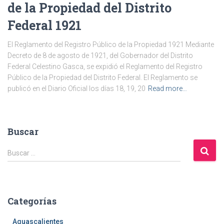
de la Propiedad del Distrito
Federal 1921
El Reglamento del Registro Público de la Propiedad 1921 Mediante
Decreto de 8 de agosto de 1921, del Gobernador del Distrito
Federal Celestino Gasca, se expidió el Reglamento del Registro
Público de la Propiedad del Distrito Federal. El Reglamento se
publicó en el Diario Oficial los días 18, 19, 20
Read more…
Buscar
B
Buscar …
u
s
c
a
Categorías
r
:
Aguascalientes