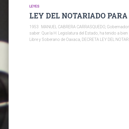
LEYES
LEY DEL NOTARIADO PARA 
1953 MANUEL CABRERA CARRASQUEDO, Gobernador del E
saber: Que la H. Legislatura del Estado, ha tenido a bien
Libre y Soberano de Oaxaca, DECRETA LEY DEL NOT