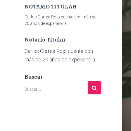
NOTARIO TITULAR
Carlos Correa Rojo cuenta con más de
20 años de experiencia.
Notario Titular
Carlos Correa Rojo cuenta con
más de 20 años de experiencia.
Buscar
B
Buscar …
u
s
c
a
r
: