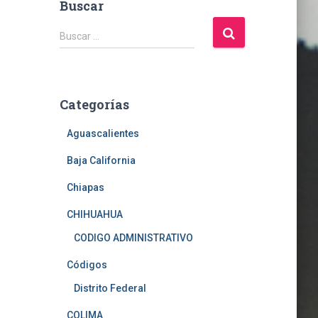
Buscar
B
Buscar …
u
s
c
a
Categorías
r
:
Aguascalientes
Baja California
Chiapas
CHIHUAHUA
CODIGO ADMINISTRATIVO
Códigos
Distrito Federal
COLIMA