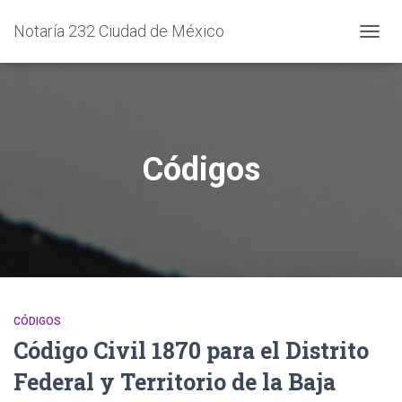
Notaría 232 Ciudad de México
CAMB
MODO
DE
NAVEG
Códigos
CÓDIGOS
Código Civil 1870 para el Distrito
Federal y Territorio de la Baja