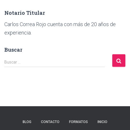
Notario Titular
Carlos Correa Rojo cuenta con más de 20 años de
experiencia.
Buscar
B
Buscar …
u
s
c
a
r
:
BLOG
CONTACTO
FORMATOS
INICIO