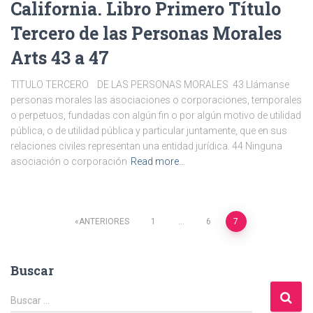
California. Libro Primero Título
Tercero de las Personas Morales
Arts 43 a 47
TITULO TERCERO DE LAS PERSONAS MORALES 43 Llámanse
personas morales las asociaciones o corporaciones, temporales
o perpetuos, fundadas con algún fin o por algún motivo de utilidad
pública, o de utilidad pública y particular juntamente, que en sus
relaciones civiles representan una entidad jurídica. 44 Ninguna
asociación o corporación
Read more…
Navegación
ANTERIORES
1
…
6
7
de
Buscar
entradas
B
Buscar …
u