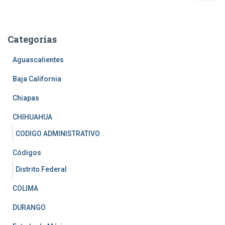
s
c
a
Categorías
r
:
Aguascalientes
Baja California
Chiapas
CHIHUAHUA
CODIGO ADMINISTRATIVO
Códigos
Distrito Federal
COLIMA
DURANGO