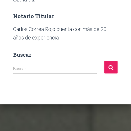
experiencia.
Notario Titular
Carlos Correa Rojo cuenta con más de 20
años de experiencia.
Buscar
B
Buscar …
u
s
c
a
r
: