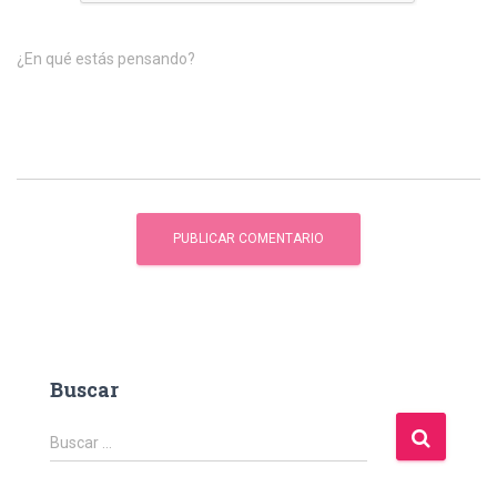
¿En qué estás pensando?
Buscar
B
Buscar …
u
s