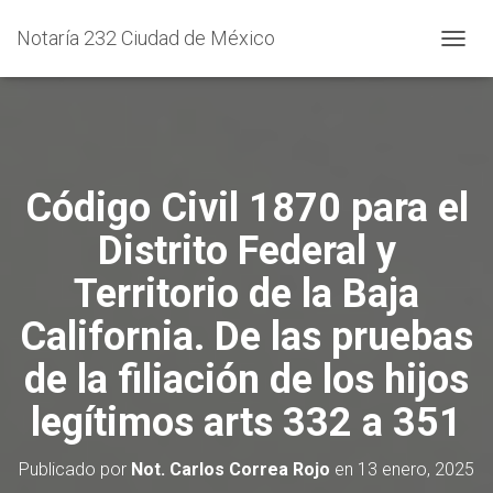
Notaría 232 Ciudad de México
C
A
M
B
I
A
R
Código Civil 1870 para el
M
O
Distrito Federal y
D
O
Territorio de la Baja
D
E
California. De las pruebas
N
A
de la filiación de los hijos
V
E
legítimos arts 332 a 351
G
A
C
Publicado por
Not. Carlos Correa Rojo
en
13 enero, 2025
I