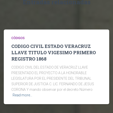
Entradas relacionadas
CÓDIGOS
CODIGO CIVIL ESTADO VERACRUZ
LLAVE TITULO VIGESIMO PRIMERO
REGISTRO 1868
CODIGO CIVIL DEL ESTADO DE VERACRUZ LLAVE
PRESENTADO EL PROYECTO A LA HONORABLE
LEGISLATURA POR EL PRESIDENTE DEL TRIBUNAL
SUPERIOR DE JUSTICIA C. LIC. FERNANDO DE JESUS
CORONA Y mando observar por el decreto Número
Read more…