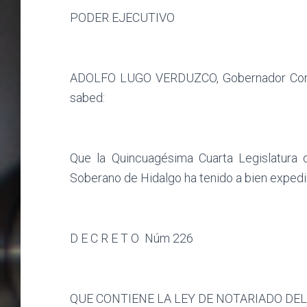
PODER EJECUTIVO
ADOLFO LUGO VERDUZCO, Gobernador Constit
sabed:
Que la Quincuagésima Cuarta Legislatura d
Soberano de Hidalgo ha tenido a bien expedir
D E C R E T O
Núm 226
QUE CONTIENE LA LEY DE NOTARIADO DE