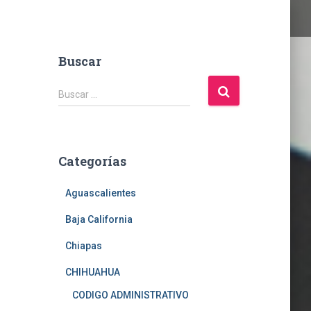
Buscar
B
Buscar …
u
s
c
a
Categorías
r
:
Aguascalientes
Baja California
Chiapas
CHIHUAHUA
CODIGO ADMINISTRATIVO