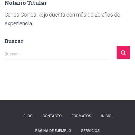
Notario Titular
Carlos Correa Rojo cuenta con más de 20 años de
experiencia.
Buscar
B
Buscar …
u
s
c
a
r
:
BLOG
CONTACTO
FORMATOS
INICIO
PÁGINA DE EJEMPLO
SERVICIOS