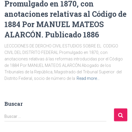
Promulgado en 1870, con
anotaciones relativas al Código de
1884 Por MANUEL MATEOS
ALARCÓN. Publicado 1886
LECCCIONES DE DERCHO CIVIL ESTUDIOS SOBRE EL CODIGO
CIVIL DEL DISTRITO FEDERAL Promulgado en 1870, con
anotaciones relativas á las reformas introducidas por el Código
de 1884 Por MANUEL MATEOS ALARCÓN Abogado de los
Tribunales de la República, Magistrado del Tribunal Superior del
Distrito Federal, socio de número de la
Read more…
Buscar
B
Buscar …
u
s