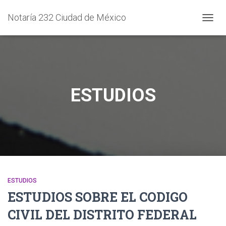
Notaría 232 Ciudad de México
CAMB
MODO
DE
NAVEG
ESTUDIOS
ESTUDIOS
ESTUDIOS SOBRE EL CODIGO
CIVIL DEL DISTRITO FEDERAL