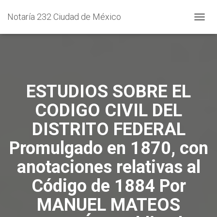
Notaría 232 Ciudad de México
C
A
M
B
I
A
R
ESTUDIOS SOBRE EL
M
O
CODIGO CIVIL DEL
D
O
DISTRITO FEDERAL
D
E
Promulgado en 1870, con
N
A
anotaciones relativas al
V
E
Código de 1884 Por
G
A
MANUEL MATEOS
C
I