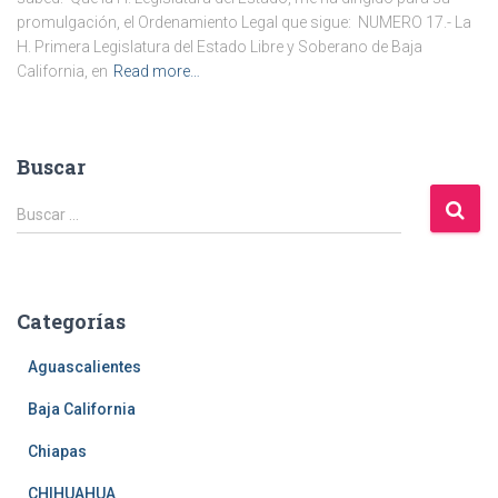
promulgación, el Ordenamiento Legal que sigue: NUMERO 17.- La
H. Primera Legislatura del Estado Libre y Soberano de Baja
California, en
Read more…
Buscar
B
Buscar …
u
s
c
a
Categorías
r
:
Aguascalientes
Baja California
Chiapas
CHIHUAHUA