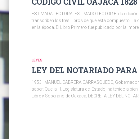
CODIGO CIVIL OAJACA 1828
ESTIMADA LECTORA. ESTIMADO LECTOR En la edición fac
transcriben los tres Libros de que está compuesto. La 
en la época. El Libro Primero fue publicado por la Impr
LEYES
LEY DEL NOTARIADO PARA 
1953 MANUEL CABRERA CARRASQUEDO, Gobernador del E
saber: Que la H. Legislatura del Estado, ha tenido a bien
Libre y Soberano de Oaxaca, DECRETA LEY DEL NOT