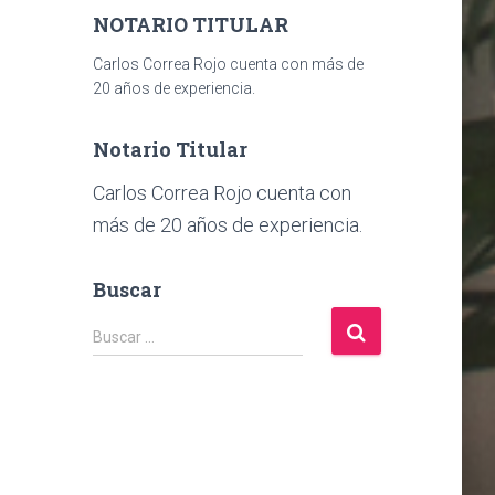
NOTARIO TITULAR
Carlos Correa Rojo cuenta con más de
20 años de experiencia.
Notario Titular
Carlos Correa Rojo cuenta con
más de 20 años de experiencia.
Buscar
B
Buscar …
u
s
c
a
r
: