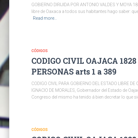
GOBIERNO DIRIJIDA POR ANTONIO VALDES Y MOYA 18
libre de Oaxaca a todos sus habitantes hago saber: qu
Read more…
CÓDIGOS
CODIGO CIVIL OAJACA 1828
PERSONAS arts 1 a 389
CODIGO CIVIL PARA GOBIERNO DEL ESTADO LIBRE DE
IGNACIO DE MORALES, Gobernador del Estado de Oajac
Congreso del mismo ha tenido á bien decretar lo qu
CÓDIGOS