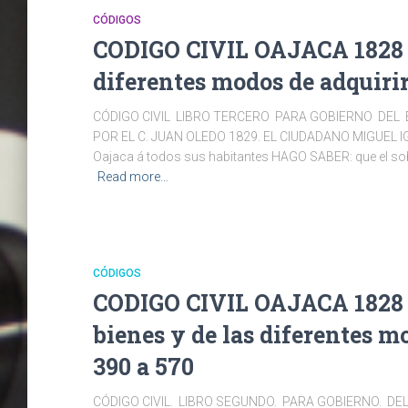
CÓDIGOS
CODIGO CIVIL OAJACA 1828 
diferentes modos de adquirir
CÓDIGO CIVIL LIBRO TERCERO PARA GOBIERNO DEL 
POR EL C. JUAN OLEDO 1829. EL CIUDADANO MIGUEL IG
Oajaca á todos sus habitantes HAGO SABER: que el sob
Read more…
CÓDIGOS
CODIGO CIVIL OAJACA 1828 
bienes y de las diferentes m
390 a 570
CÓDIGO CIVIL. LIBRO SEGUNDO. PARA GOBIERNO. DE