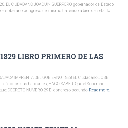
28. EL CIUDADANO JOAQUIN GUERRERO gobernador del Estado
e el soberano congreso del mismo ha tenido a bien decretar lo
 1829 LIBRO PRIMERO DE LAS
 OAJACA IMPRENTA DEL GOBIERNO 1828 EL Ciudadano JOSE
a, á todos sus habitantes, HAGO SABER: Que el Soberano
e sigue: DECRETO NUMERO 29 El congreso segundo
Read more…