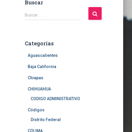
Buscar
B
Buscar …
u
s
c
a
Categorías
r
:
Aguascalientes
Baja California
Chiapas
CHIHUAHUA
CODIGO ADMINISTRATIVO
Códigos
Distrito Federal
COLIMA