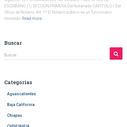
ESCRIBANO (1) SECCION PRIMERA Del Notariado CAPITUILO I. Del
Oficio de Notario. Art. 1º El Notario público es un funcionario
revestido
Read more…
Buscar
B
Buscar …
u
s
c
a
Categorías
r
:
Aguascalientes
Baja California
Chiapas
CHIHUAHUA