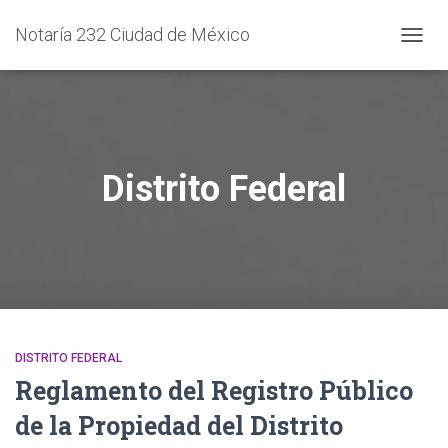
Notaría 232 Ciudad de México
CAMB
MODO
DE
NAVEG
Distrito Federal
DISTRITO FEDERAL
Reglamento del Registro Público
de la Propiedad del Distrito