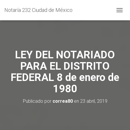
Notaría 232 Ciudad de México
C
A
M
B
I
A
R
LEY DEL NOTARIADO
M
O
PARA EL DISTRITO
D
O
FEDERAL 8 de enero de
D
E
1980
N
A
V
Publicado por
correa80
en
23 abril, 2019
E
G
A
C
I