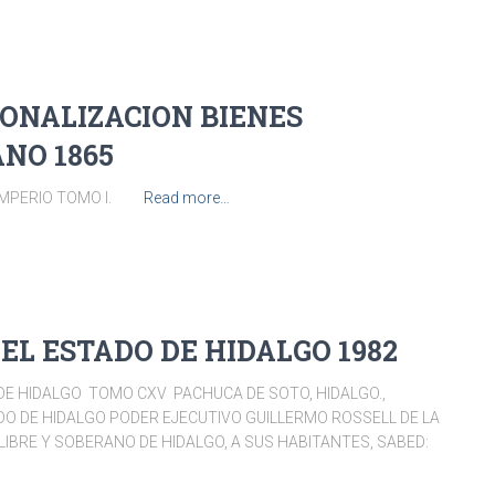
ONALIZACION BIENES
NO 1865
 TOMO I.
Read more…
EL ESTADO DE HIDALGO 1982
 DE HIDALGO TOMO CXV PACHUCA DE SOTO, HIDALGO.,
ADO DE HIDALGO PODER EJECUTIVO GUILLERMO ROSSELL DE LA
BRE Y SOBERANO DE HIDALGO, A SUS HABITANTES, SABED: