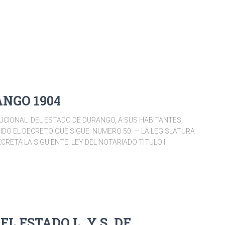
ANGO 1904
CIONAL DEL ESTADO DE DURANGO, A SUS HABITANTES,
GIDO EL DECRETO QUE SIGUE: NUMERO 50. — LA LEGISLATURA
RETA LA SIGUIENTE: LEY DEL NOTARIADO TITULO I
L ESTADO L. Y S. DE