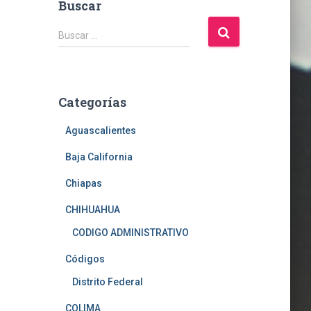
Buscar
B
Buscar …
u
s
c
a
Categorías
r
:
Aguascalientes
Baja California
Chiapas
CHIHUAHUA
CODIGO ADMINISTRATIVO
Códigos
Distrito Federal
COLIMA