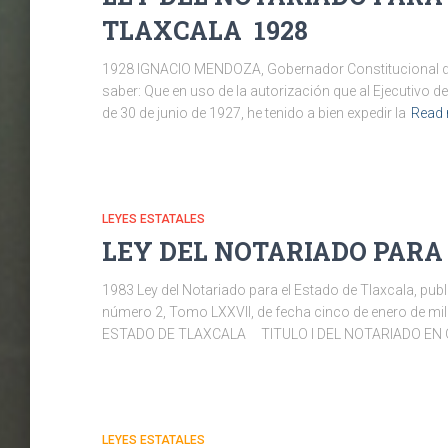
TLAXCALA 1928
1928 IGNACIO MENDOZA, Gobernador Constitucional del 
saber: Que en uso de la autorización que al Ejecutivo 
de 30 de junio de 1927, he tenido a bien expedir la
Read
LEYES ESTATALES
LEY DEL NOTARIADO PARA 
1983 Ley del Notariado para el Estado de Tlaxcala, publi
número 2, Tomo LXXVII, de fecha cinco de enero de m
ESTADO DE TLAXCALA TITULO I DEL NOTARIADO EN
LEYES ESTATALES