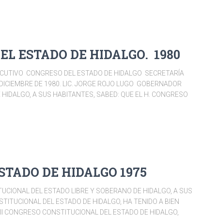
EL ESTADO DE HIDALGO. 1980
ECUTIVO CONGRESO DEL ESTADO DE HIDALGO SECRETARÍA
 DICIEMBRE DE 1980. LIC. JORGE ROJO LUGO GOBERNADOR
HIDALGO, A SUS HABITANTES, SABED: QUE EL H. CONGRESO
STADO DE HIDALGO 1975
CIONAL DEL ESTADO LIBRE Y SOBERANO DE HIDALGO, A SUS
STITUCIONAL DEL ESTADO DE HIDALGO, HA TENIDO A BIEN
LVII CONGRESO CONSTITUCIONAL DEL ESTADO DE HIDALGO,