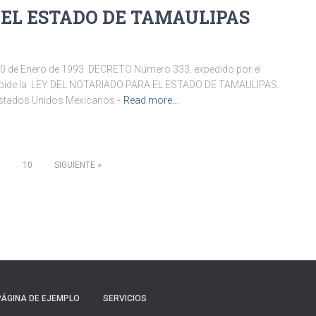
 EL ESTADO DE TAMAULIPAS
30 de Enero de 1993 DECRETO Número 333, expedido por el
 expide la LEY DEL NOTARIADO PARA EL ESTADO DE TAMAULIPAS.
“Estados Unidos Mexicanos.-
Read more…
…
10
SIGUIENTE
PÁGINA DE EJEMPLO
SERVICIOS