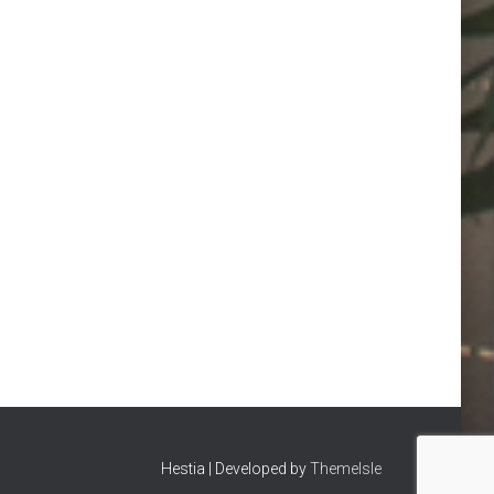
Hestia | Developed by
ThemeIsle