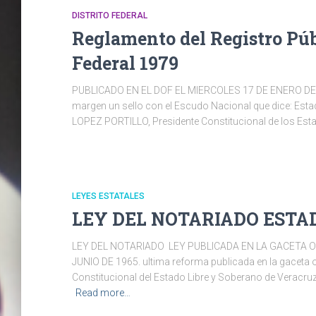
DISTRITO FEDERAL
Reglamento del Registro Públ
Federal 1979
PUBLICADO EN EL DOF EL MIERCOLES 17 DE ENERO DE 1
margen un sello con el Escudo Nacional que dice: Esta
LOPEZ PORTILLO, Presidente Constitucional de los Est
LEYES ESTATALES
LEY DEL NOTARIADO ESTA
LEY DEL NOTARIADO LEY PUBLICADA EN LA GACETA O
JUNIO DE 1965. ultima reforma publicada en la gaceta 
Constitucional del Estado Libre y Soberano de Verac
Read more…