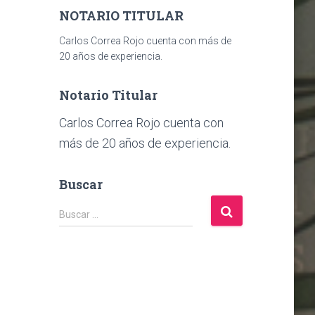
NOTARIO TITULAR
Carlos Correa Rojo cuenta con más de
20 años de experiencia.
Notario Titular
Carlos Correa Rojo cuenta con
más de 20 años de experiencia.
Buscar
B
Buscar …
u
s
c
a
r
: