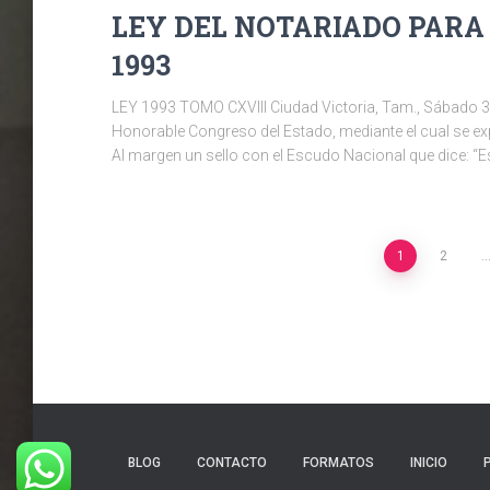
LEY DEL NOTARIADO PARA
1993
LEY 1993 TOMO CXVIII Ciudad Victoria, Tam., Sábado 
Honorable Congreso del Estado, mediante el cual se
Al margen un sello con el Escudo Nacional que dice: 
Navegación
1
2
de
entradas
BLOG
CONTACTO
FORMATOS
INICIO