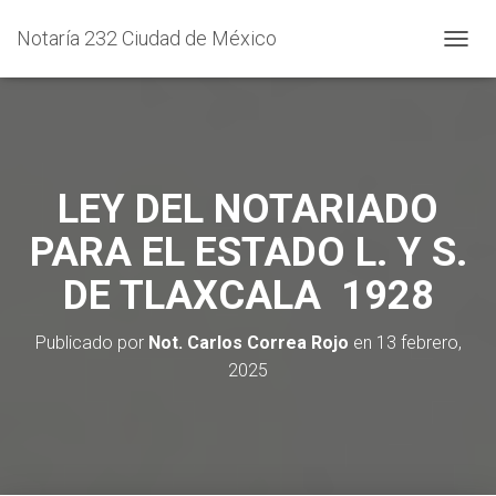
Notaría 232 Ciudad de México
C
A
M
B
I
A
R
LEY DEL NOTARIADO
M
O
PARA EL ESTADO L. Y S.
D
O
DE TLAXCALA 1928
D
E
N
Publicado por
Not. Carlos Correa Rojo
en
13 febrero,
A
2025
V
E
G
A
C
I