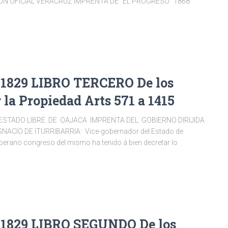
ICION OFICIAL VERACRUZ IMPRENTA DE “EL PROGRESO” 1868
1829 LIBRO TERCERO De los
 la Propiedad Arts 571 a 1415
ESTADO LIBRE DE OAJACA IMPRENTA DEL GOBIERNO DIRIJIDA
NACIO DE ITURRIBARRIA: Vice-gobernador del Estado de
erano congreso del mismo ha tenido á bien decretar lo
1829 LIBRO SEGUNDO De los