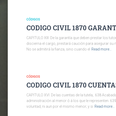
CÓDIGOS
CODIGO CIVIL 1870 GARANTI
CAPITULO XIII De la garantía que deben prestar los tuto
discierna el cargo, prestará caución para asegurar su ma
No se admitirá la fianza, sino cuando el
Read more…
CÓDIGOS
CODIGO CIVIL 1870 CUENTAS
CAPITULO XVI De las cuentas de la tutela, 638 Acabada l
administración al menor ó á los que le representen. 63
voluntad, ni aun por el mismo menor; y si
Read more…