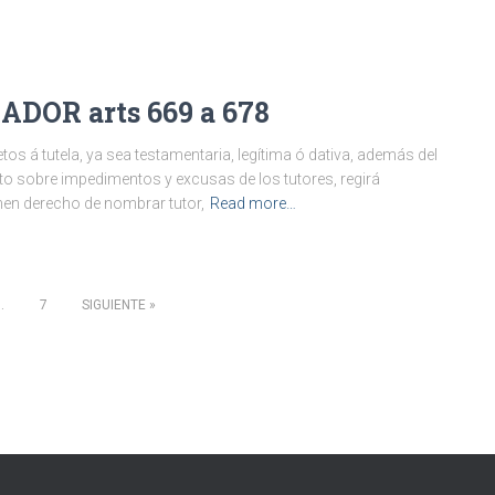
ADOR arts 669 a 678
á tutela, ya sea testamentaria, legítima ó dativa, además del
to sobre impedimentos y excusas de los tutores, regirá
nen derecho de nombrar tutor,
Read more…
…
7
SIGUIENTE