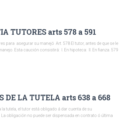
A TUTORES arts 578 a 591
res para asegurar su manejó Art. 578 El tutor, antes de que se le
nejo. Esta caución consistirá: I. En hipoteca: II. En fianza. 579
 DE LA TUTELA arts 638 a 668
a tutela, el tutor está obligado á dar cuenta de su
9 La obligación no puede ser dispensada en contrato ó última