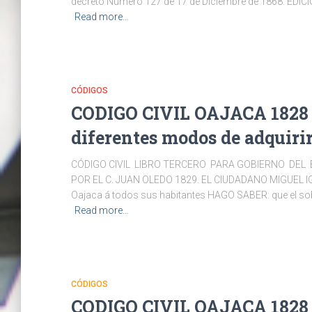
decreto Número 127 de 17 de Diciembre de 1868. ED
Read more…
CÓDIGOS
CODIGO CIVIL OAJACA 1828 
diferentes modos de adquirir
CÓDIGO CIVIL LIBRO TERCERO PARA GOBIERNO DEL 
POR EL C. JUAN OLEDO 1829. EL CIUDADANO MIGUEL IG
Oajaca á todos sus habitantes HAGO SABER: que el sob
Read more…
CÓDIGOS
CODIGO CIVIL OAJACA 1828 