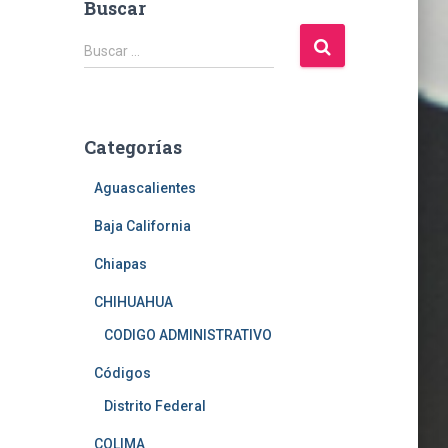
Buscar
B
Buscar …
u
s
c
a
Categorías
r
:
Aguascalientes
Baja California
Chiapas
CHIHUAHUA
CODIGO ADMINISTRATIVO
Códigos
Distrito Federal
COLIMA