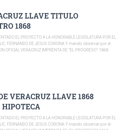
ACRUZ LLAVE TITULO
TRO 1868
SENTADO EL PROYECTO A LA HONORABLE LEGISLATURA POR EL
LIC. FERNANDO DE JESUS CORONA Y mando observar por el
ICION OFICIAL VERACRUZ IMPRENTA DE “EL PROGRESO” 1868
 DE VERACRUZ LLAVE 1868
A HIPOTECA
SENTADO EL PROYECTO A LA HONORABLE LEGISLATURA POR EL
LIC. FERNANDO DE JESUS CORONA Y mando observar por el