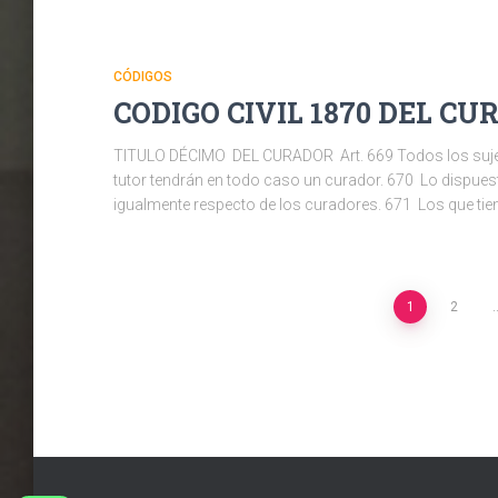
CÓDIGOS
CODIGO CIVIL 1870 DEL CUR
TITULO DÉCIMO DEL CURADOR Art. 669 Todos los sujetos 
tutor tendrán en todo caso un curador. 670 Lo dispues
igualmente respecto de los curadores. 671 Los que tie
Navegación
1
2
de
entradas