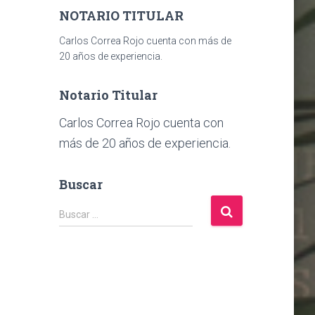
NOTARIO TITULAR
Carlos Correa Rojo cuenta con más de
20 años de experiencia.
Notario Titular
Carlos Correa Rojo cuenta con
más de 20 años de experiencia.
Buscar
B
Buscar …
u
s
c
a
r
: