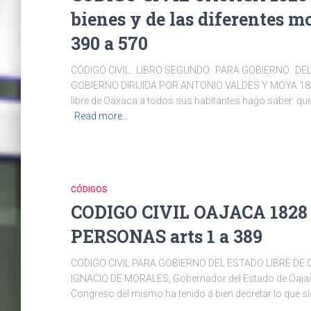
bienes y de las diferentes m
390 a 570
CÓDIGO CIVIL. LIBRO SEGUNDO. PARA GOBIERNO. DE
GOBIERNO DIRIJIDA POR ANTONIO VALDES Y MOYA 18
libre de Oaxaca a todos sus habitantes hago saber: qu
Read more…
CÓDIGOS
CODIGO CIVIL OAJACA 1828
PERSONAS arts 1 a 389
CODIGO CIVIL PARA GOBIERNO DEL ESTADO LIBRE DE
IGNACIO DE MORALES, Gobernador del Estado de Oajac
Congreso del mismo ha tenido á bien decretar lo qu