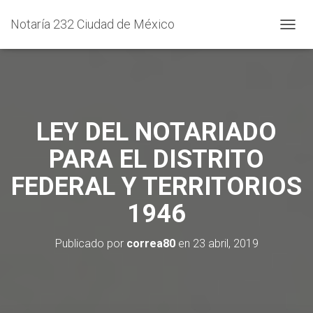
Notaría 232 Ciudad de México
C
A
M
B
I
A
R
LEY DEL NOTARIADO
M
O
PARA EL DISTRITO
D
O
FEDERAL Y TERRITORIOS
D
E
1946
N
A
V
Publicado por
correa80
en
23 abril, 2019
E
G
A
C
I