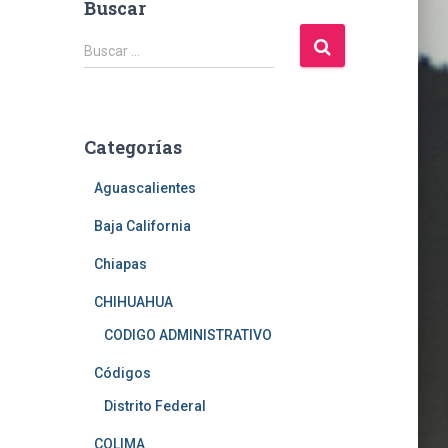
Buscar
B
Buscar …
u
s
c
a
Categorías
r
:
Aguascalientes
Baja California
Chiapas
CHIHUAHUA
CODIGO ADMINISTRATIVO
Códigos
Distrito Federal
COLIMA