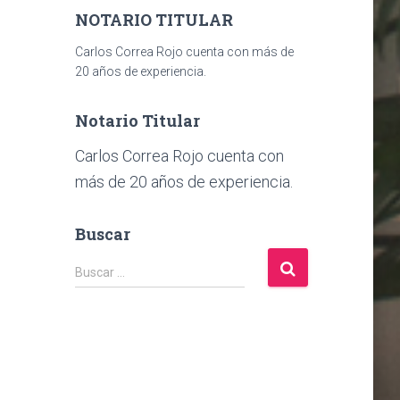
NOTARIO TITULAR
Carlos Correa Rojo cuenta con más de
20 años de experiencia.
Notario Titular
Carlos Correa Rojo cuenta con
más de 20 años de experiencia.
Buscar
B
Buscar …
u
s
c
a
r
: