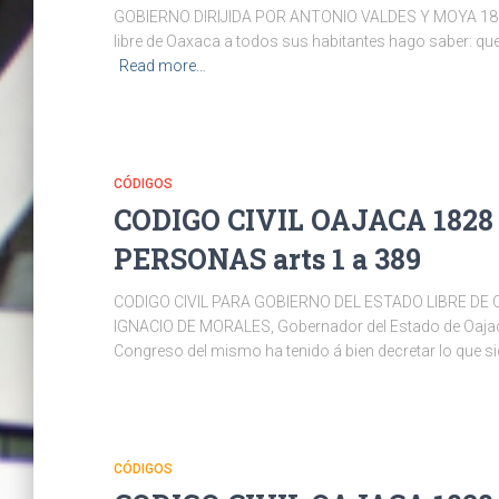
GOBIERNO DIRIJIDA POR ANTONIO VALDES Y MOYA 18
libre de Oaxaca a todos sus habitantes hago saber: qu
Read more…
CÓDIGOS
CODIGO CIVIL OAJACA 1828
PERSONAS arts 1 a 389
CODIGO CIVIL PARA GOBIERNO DEL ESTADO LIBRE DE
IGNACIO DE MORALES, Gobernador del Estado de Oajac
Congreso del mismo ha tenido á bien decretar lo qu
CÓDIGOS