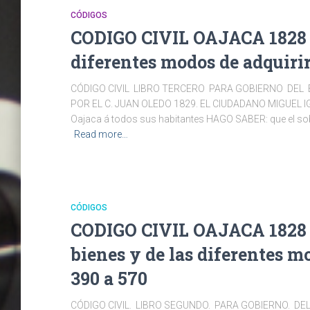
CÓDIGOS
CODIGO CIVIL OAJACA 1828 
diferentes modos de adquirir
CÓDIGO CIVIL LIBRO TERCERO PARA GOBIERNO DEL 
POR EL C. JUAN OLEDO 1829. EL CIUDADANO MIGUEL IG
Oajaca á todos sus habitantes HAGO SABER: que el sob
Read more…
CÓDIGOS
CODIGO CIVIL OAJACA 1828 
bienes y de las diferentes m
390 a 570
CÓDIGO CIVIL. LIBRO SEGUNDO. PARA GOBIERNO. DE