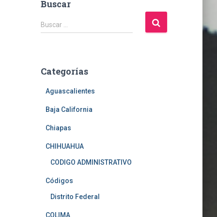
Buscar
B
Buscar …
u
s
c
a
Categorías
r
:
Aguascalientes
Baja California
Chiapas
CHIHUAHUA
CODIGO ADMINISTRATIVO
Códigos
Distrito Federal
COLIMA