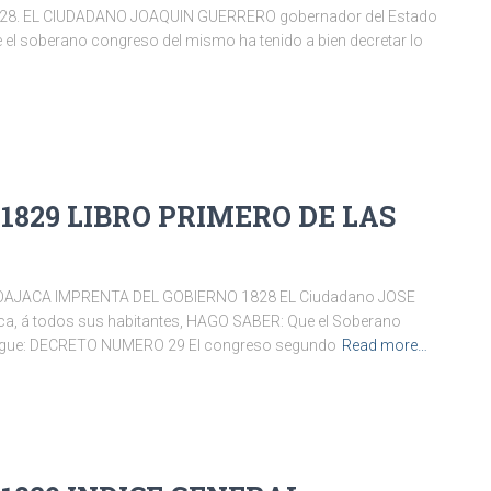
28. EL CIUDADANO JOAQUIN GUERRERO gobernador del Estado
e el soberano congreso del mismo ha tenido a bien decretar lo
 1829 LIBRO PRIMERO DE LAS
 OAJACA IMPRENTA DEL GOBIERNO 1828 EL Ciudadano JOSE
a, á todos sus habitantes, HAGO SABER: Que el Soberano
e sigue: DECRETO NUMERO 29 El congreso segundo
Read more…