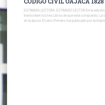
CODIGO CIVIL OAJACA 1828
ESTIMADA LECTORA. ESTIMADO LECTOR En la edición fac
transcriben los tres Libros de que está compuesto. La 
en la época. El Libro Primero fue publicado por la Impr