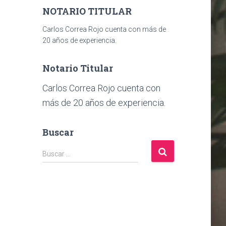
NOTARIO TITULAR
Carlos Correa Rojo cuenta con más de
20 años de experiencia.
Notario Titular
Carlos Correa Rojo cuenta con
más de 20 años de experiencia.
Buscar
B
Buscar …
u
s
c
a
r
: