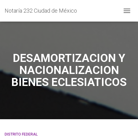
Notaría 232 Ciudad de México
CAMB
MODO
DE
NAVEG
DESAMORTIZACION Y
NACIONALIZACION
BIENES ECLESIATICOS
DISTRITO FEDERAL