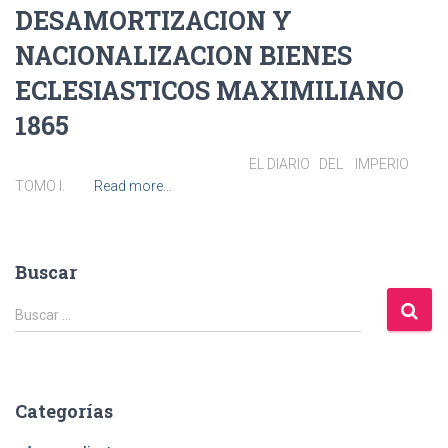
DESAMORTIZACION Y
NACIONALIZACION BIENES
ECLESIASTICOS MAXIMILIANO
1865
EL DIARIO DEL IMPERIO
TOMO I.
Read more…
Buscar
B
Buscar …
u
s
c
a
Categorías
r
: