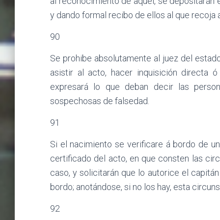
al reconocimiento de aquél, se depositarán e
y dando formal recibo de ellos al que recoja a
90
Se prohibe absolutamente al juez del estado 
asistir al acto, hacer inquisición directa 
expresará lo que deban decir las perso
sospechosas de falsedad.
91
Si el nacimiento se verificare á bordo de u
certificado del acto, en que consten las circ
caso, y solicitarán que lo autorice el capit
bordo; anotándose, si no los hay, esta circuns
92