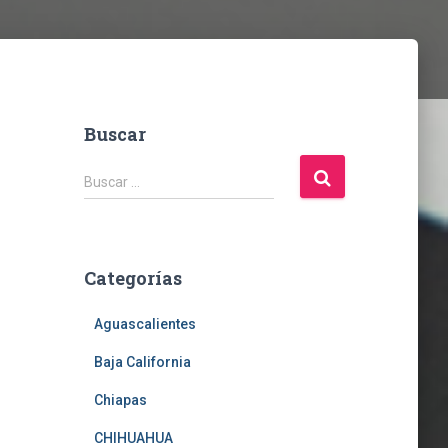
Buscar
B
Buscar …
u
s
c
a
Categorías
r
:
Aguascalientes
Baja California
Chiapas
CHIHUAHUA