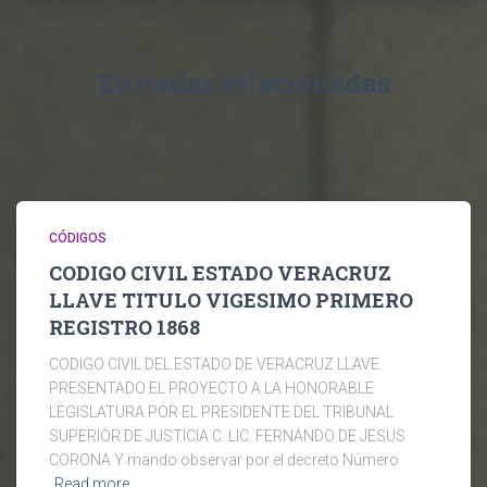
Entradas relacionadas
CÓDIGOS
CODIGO CIVIL ESTADO VERACRUZ
LLAVE TITULO VIGESIMO PRIMERO
REGISTRO 1868
CODIGO CIVIL DEL ESTADO DE VERACRUZ LLAVE
PRESENTADO EL PROYECTO A LA HONORABLE
LEGISLATURA POR EL PRESIDENTE DEL TRIBUNAL
SUPERIOR DE JUSTICIA C. LIC. FERNANDO DE JESUS
CORONA Y mando observar por el decreto Número
Read more…