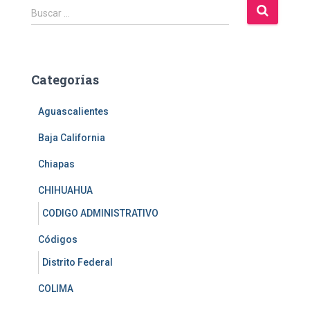
B
Buscar …
u
s
c
a
Categorías
r
:
Aguascalientes
Baja California
Chiapas
CHIHUAHUA
CODIGO ADMINISTRATIVO
Códigos
Distrito Federal
COLIMA