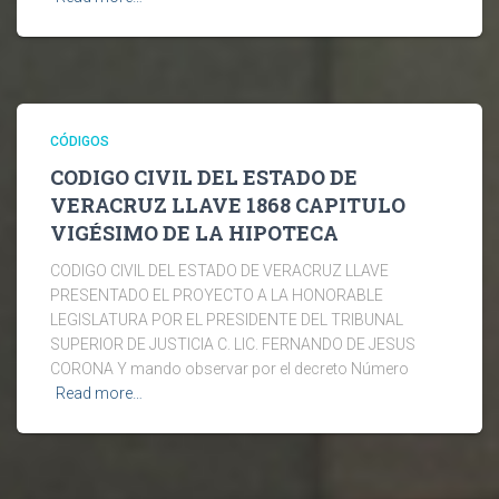
CÓDIGOS
CODIGO CIVIL DEL ESTADO DE
VERACRUZ LLAVE 1868 CAPITULO
VIGÉSIMO DE LA HIPOTECA
CODIGO CIVIL DEL ESTADO DE VERACRUZ LLAVE
PRESENTADO EL PROYECTO A LA HONORABLE
LEGISLATURA POR EL PRESIDENTE DEL TRIBUNAL
SUPERIOR DE JUSTICIA C. LIC. FERNANDO DE JESUS
CORONA Y mando observar por el decreto Número
Read more…