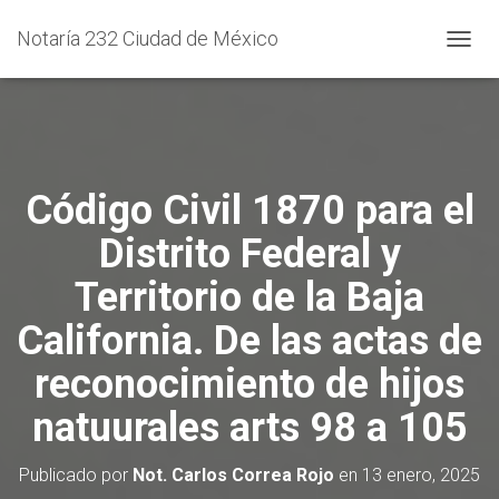
Notaría 232 Ciudad de México
C
A
M
B
I
A
R
Código Civil 1870 para el
M
O
Distrito Federal y
D
O
Territorio de la Baja
D
E
California. De las actas de
N
A
reconocimiento de hijos
V
E
natuurales arts 98 a 105
G
A
C
Publicado por
Not. Carlos Correa Rojo
en
13 enero, 2025
I