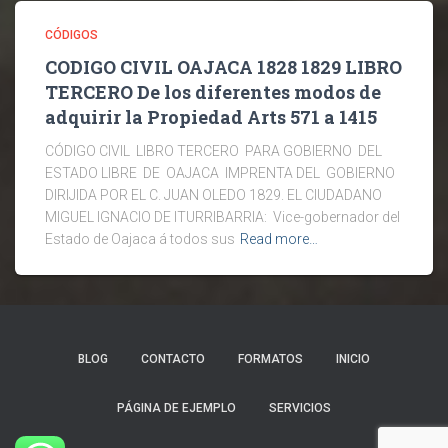
CÓDIGOS
CODIGO CIVIL OAJACA 1828 1829 LIBRO
TERCERO De los diferentes modos de
adquirir la Propiedad Arts 571 a 1415
CÓDIGO CIVIL LIBRO TERCERO PARA GOBIERNO DEL
ESTADO LIBRE DE OAJACA IMPRENTA DEL GOBIERNO
DIRIJIDA POR EL C. JUAN OLEDO 1829. EL CIUDADANO
MIGUEL IGNACIO DE ITURRIBARRIA: Vice-gobernador del
Estado de Oajaca á todos sus
Read more…
BLOG
CONTACTO
FORMATOS
INICIO
PÁGINA DE EJEMPLO
SERVICIOS