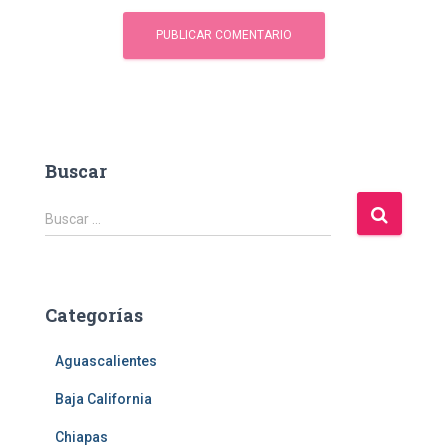
Buscar
B
Buscar …
u
s
c
a
Categorías
r
:
Aguascalientes
Baja California
Chiapas