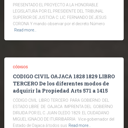
PRESENTADO EL PROYECTO A LA HONORABLE
LEGISLATURA POR EL PRESIDENTE DEL TRIBUNAL
SUPERIOR DE JUSTICIA C. LIC. FERNANDO DE JESUS
CORONA Y mando observar por el decreto Número
Read more…
CÓDIGOS
CODIGO CIVIL OAJACA 1828 1829 LIBRO
TERCERO De los diferentes modos de
adquirir la Propiedad Arts 571 a 1415
CÓDIGO CIVIL LIBRO TERCERO PARA GOBIERNO DEL
ESTADO LIBRE DE OAJACA IMPRENTA DEL GOBIERNO
DIRIJIDA POR EL C. JUAN OLEDO 1829. EL CIUDADANO
MIGUEL IGNACIO DE ITURRIBARRIA: Vice-gobernador del
Estado de Oajaca á todos sus
Read more…