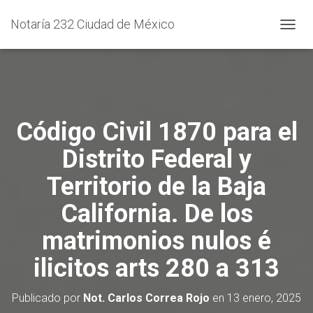
Notaría 232 Ciudad de México
C
A
M
B
I
A
R
Código Civil 1870 para el
M
O
Distrito Federal y
D
O
Territorio de la Baja
D
E
California. De los
N
A
matrimonios nulos é
V
E
ilicitos arts 280 a 313
G
A
C
Publicado por
Not. Carlos Correa Rojo
en
13 enero, 2025
I