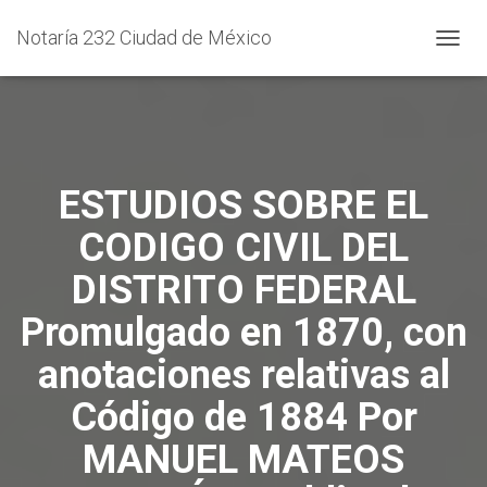
Notaría 232 Ciudad de México
C
A
M
B
I
A
R
ESTUDIOS SOBRE EL
M
O
CODIGO CIVIL DEL
D
O
DISTRITO FEDERAL
D
E
Promulgado en 1870, con
N
A
anotaciones relativas al
V
E
Código de 1884 Por
G
A
MANUEL MATEOS
C
I