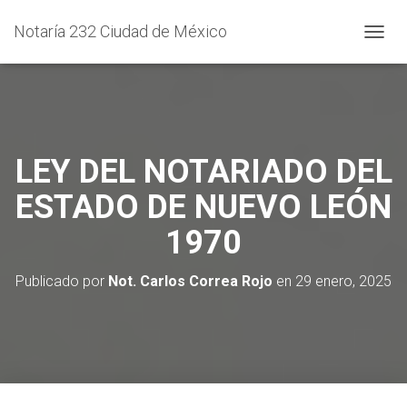
Notaría 232 Ciudad de México
C
A
M
B
I
A
R
LEY DEL NOTARIADO DEL
M
O
ESTADO DE NUEVO LEÓN
D
O
1970
D
E
N
Publicado por
Not. Carlos Correa Rojo
en
29 enero, 2025
A
V
E
G
A
C
I