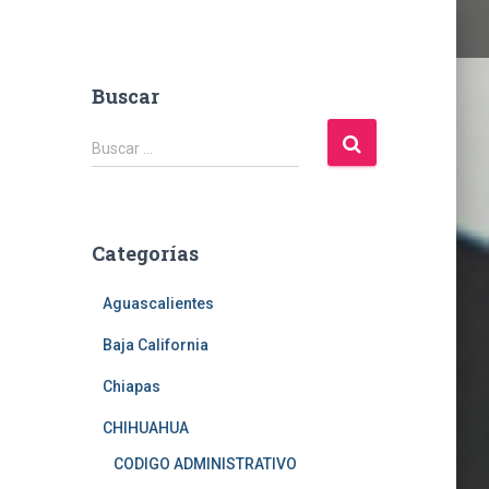
Buscar
B
Buscar …
u
s
c
a
Categorías
r
:
Aguascalientes
Baja California
Chiapas
CHIHUAHUA
CODIGO ADMINISTRATIVO