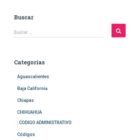
Buscar
B
Buscar …
u
s
c
a
Categorías
r
:
Aguascalientes
Baja California
Chiapas
CHIHUAHUA
CODIGO ADMINISTRATIVO
Códigos