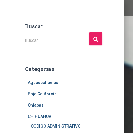
Buscar
B
Buscar …
u
s
c
a
Categorías
r
:
Aguascalientes
Baja California
Chiapas
CHIHUAHUA
CODIGO ADMINISTRATIVO