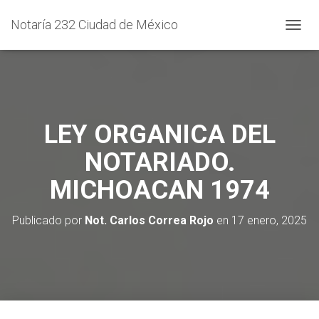
Notaría 232 Ciudad de México
C
A
M
B
I
A
R
LEY ORGANICA DEL
M
O
NOTARIADO.
D
O
MICHOACAN 1974
D
E
N
Publicado por
Not. Carlos Correa Rojo
en
17 enero, 2025
A
V
E
G
A
C
I