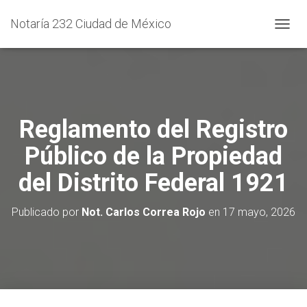
Notaría 232 Ciudad de México
C
A
M
B
I
A
R
Reglamento del Registro
M
O
Público de la Propiedad
D
O
del Distrito Federal 1921
D
E
N
Publicado por
Not. Carlos Correa Rojo
en
17 mayo, 2026
A
V
E
G
A
C
I